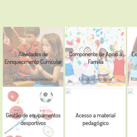
Atividades de
Componente de Apoio à
Ex
Enriquecimento Curricular
Família
Educação complementar
Educação recreativa
Aco
Gestão de equipamentos
Acesso a material
desportivos
pedagógico